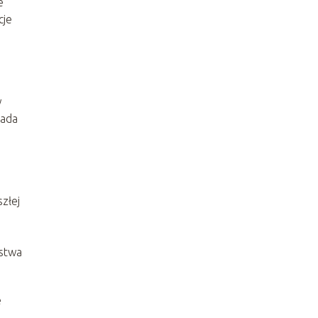
e
cje
w
łada
złej
e
pstwa
e