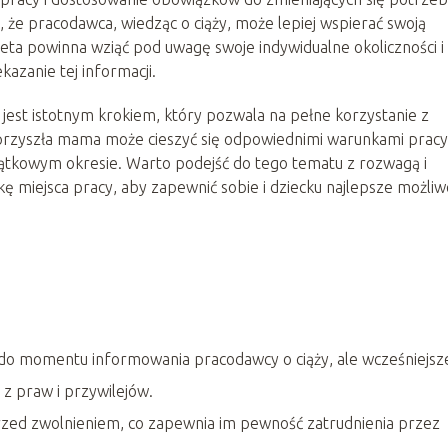
, że pracodawca, wiedząc o ciąży, może lepiej wspierać swoją
ta powinna wziąć pod uwagę swoje indywidualne okoliczności i
azanie tej informacji.
est istotnym krokiem, który pozwala na pełne korzystanie z
 przyszła mama może cieszyć się odpowiednimi warunkami pracy
jątkowym okresie. Warto podejść do tego tematu z rozwagą i
kę miejsca pracy, aby zapewnić sobie i dziecku najlepsze możliw
do momentu informowania pracodawcy o ciąży, ale wcześniejsz
z praw i przywilejów.
rzed zwolnieniem, co zapewnia im pewność zatrudnienia przez