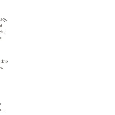
acy.
ał
łej
nu
dzie
ów
a
rac,