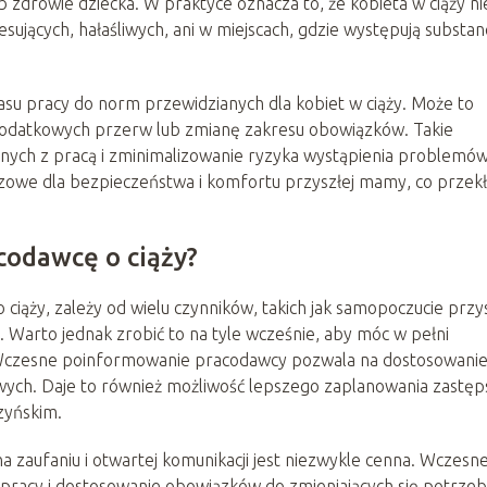
 zdrowie dziecka. W praktyce oznacza to, że kobieta w ciąży ni
jących, hałaśliwych, ani w miejscach, gdzie występują substan
su pracy do norm przewidzianych dla kobiet w ciąży. Może to
dodatkowych przerw lub zmianę zakresu obowiązków. Takie
anych z pracą i zminimalizowanie ryzyka wystąpienia problemó
zowe dla bezpieczeństwa i komfortu przyszłej mamy, co przek
codawcę o ciąży?
iąży, zależy od wielu czynników, takich jak samopoczucie przys
 Warto jednak zrobić to na tyle wcześnie, aby móc w pełni
. Wczesne poinformowanie pracodawcy pozwala na dostosowani
towych. Daje to również możliwość lepszego zaplanowania zastę
zyńskim.
a zaufaniu i otwartej komunikacji jest niezwykle cenna. Wczesn
 pracy i dostosowanie obowiązków do zmieniających się potrzeb