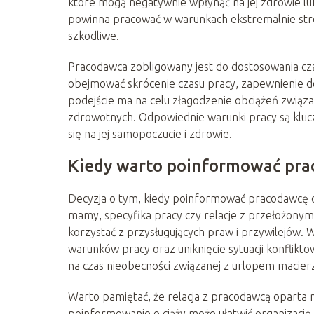
które mogą negatywnie wpłynąć na jej zdrowie lub
powinna pracować w warunkach ekstremalnie stresu
szkodliwe.
Pracodawca zobligowany jest do dostosowania cza
obejmować skrócenie czasu pracy, zapewnienie 
podejście ma na celu złagodzenie obciążeń związ
zdrowotnych. Odpowiednie warunki pracy są kluc
się na jej samopoczucie i zdrowie.
Kiedy warto poinformować pra
Decyzja o tym, kiedy poinformować pracodawcę o c
mamy, specyfika pracy czy relacje z przełożonym.
korzystać z przysługujących praw i przywilejów
warunków pracy oraz uniknięcie sytuacji konflik
na czas nieobecności związanej z urlopem macier
Warto pamiętać, że relacja z pracodawcą oparta n
poinformowanie o ciąży może ułatwić organizację